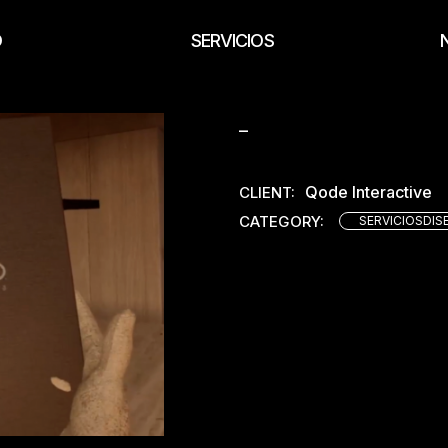
O
SERVICIOS
_
Diseño
Dirección Técnica
Qode Interactive
CLIENT:
Administración de Obra
CATEGORY:
SERVICIOSDIS
Negocios