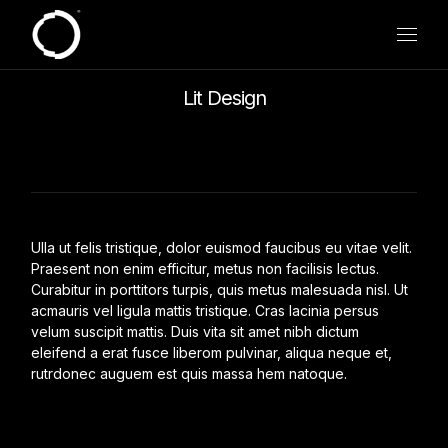
Skip
to
the
content
Lit Design
Ulla ut felis tristique, dolor euismod faucibus eu vitae velit.
Praesent non enim efficitur, metus non facilisis lectus.
Curabitur in porttitors turpis, quis metus malesuada nisl. Ut
acmauris vel ligula mattis tristique. Cras lacinia persus
velum suscipit mattis. Duis vita sit amet nibh dictum
eleifend a erat fusce liberom pulvinar, aliqua neque et,
rutrdonec auguem est quis massa hem natoque.