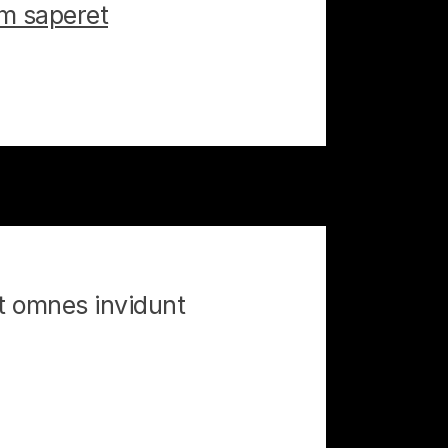
em saperet
At omnes invidunt