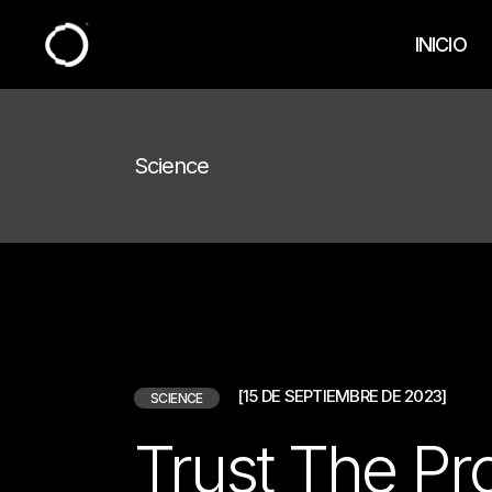
Skip
to
the
INICIO
content
Science
[15 DE SEPTIEMBRE DE 2023]
SCIENCE
Trust The P